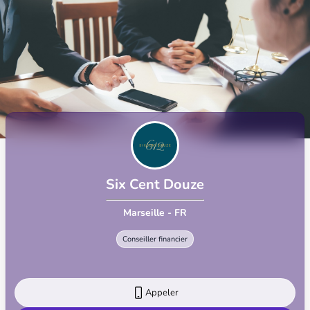
Six Cent Douze
Marseille - FR
Conseiller financier
Appeler