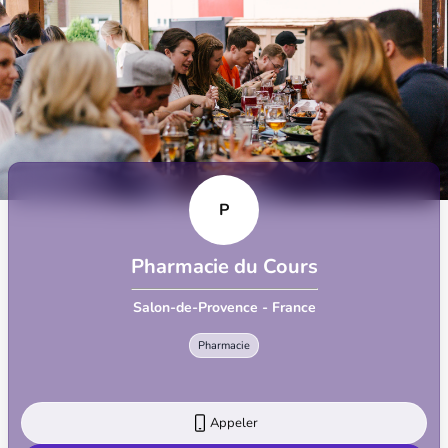
P
Pharmacie du Cours
Salon-de-Provence - France
Pharmacie
Appeler