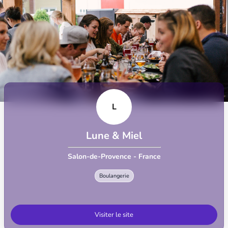
L
Lune & Miel
Salon-de-Provence - France
Boulangerie
Visiter le site