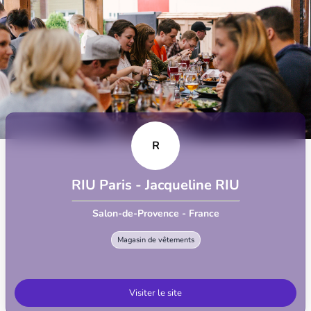
R
RIU Paris - Jacqueline RIU
Salon-de-Provence - France
Magasin de vêtements
Visiter le site