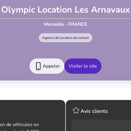
Olympic Location Les Arnavaux
Marseille - FRANCE
Agence de location de voiture
Appeler
Visiter le site
Avis clients
on de véhicules en