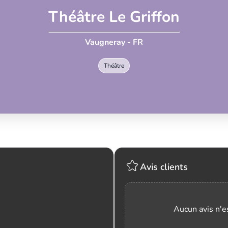
Théâtre Le Griffon
Vaugneray - FR
Théâtre
Avis clients
Aucun avis n'es