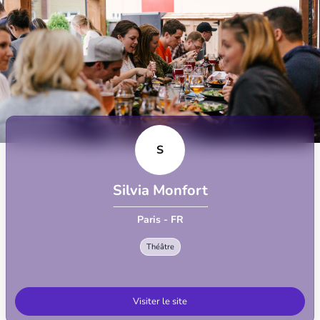
S
Silvia Monfort
Paris - FR
Théâtre
Visiter le site