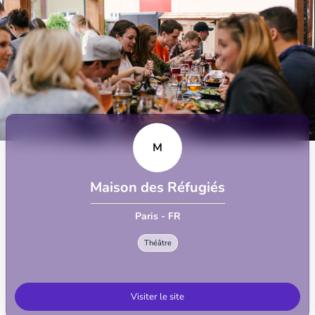
M
Maison des Réfugiés
Paris - FR
Théâtre
Visiter le site