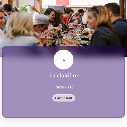
L
La clairière
Paris - FR
Galerie d'art