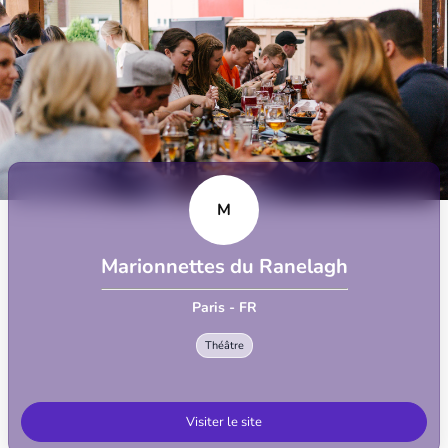
M
Marionnettes du Ranelagh
Paris - FR
Théâtre
Visiter le site