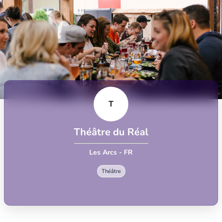
T
Théâtre du Réal
Les Arcs - FR
Théâtre