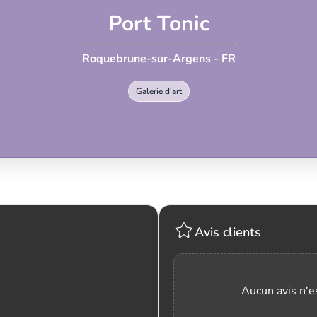
Port Tonic
Roquebrune-sur-Argens - FR
Galerie d'art
Avis clients
Aucun avis n'es