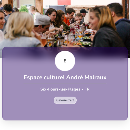
E
Espace culturel André Malraux
Six-Fours-les-Plages - FR
Galerie d'art