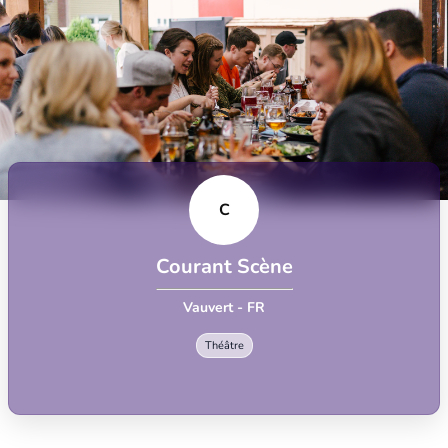
C
Courant Scène
Vauvert - FR
Théâtre