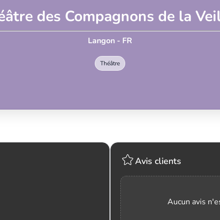
éâtre des Compagnons de la Veil
Langon - FR
Théâtre
Avis clients
Aucun avis n'es