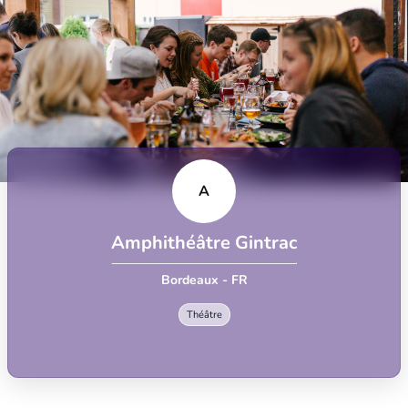
A
Amphithéâtre Gintrac
Bordeaux - FR
Théâtre