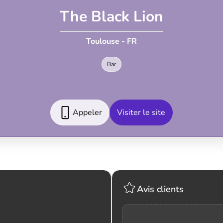
The Black Lion
Toulouse - FR
Bar
Appeler
Visiter le site
Avis clients