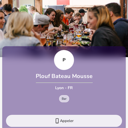
P
Plouf Bateau Mousse
Lyon - FR
Bar
Appeler