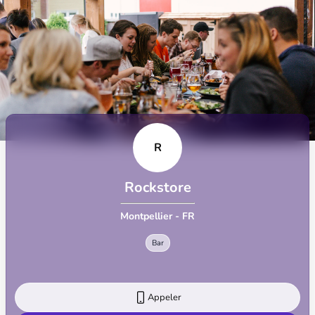
R
Rockstore
Montpellier - FR
Bar
Appeler