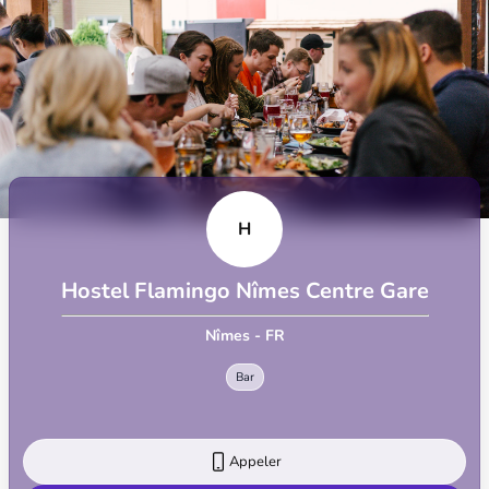
H
Hostel Flamingo Nîmes Centre Gare
Nîmes - FR
Bar
Appeler