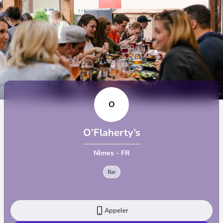
O
O’Flaherty’s
Nîmes - FR
Bar
Appeler