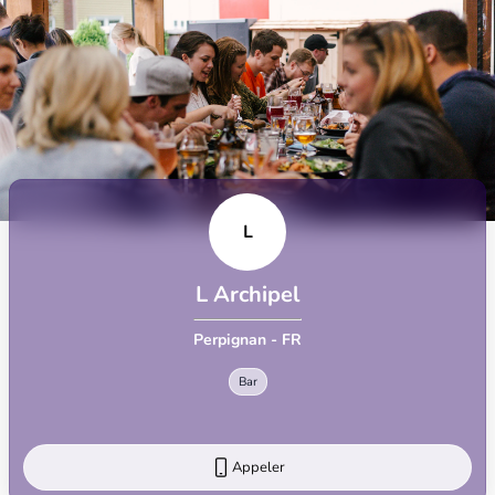
L
L Archipel
Perpignan - FR
Bar
Appeler