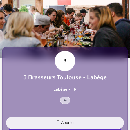
3
3 Brasseurs Toulouse - Labège
Labège - FR
Bar
Appeler