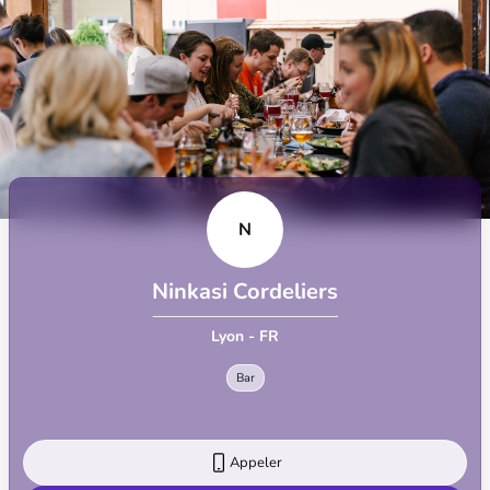
N
Ninkasi Cordeliers
Lyon - FR
Bar
Appeler