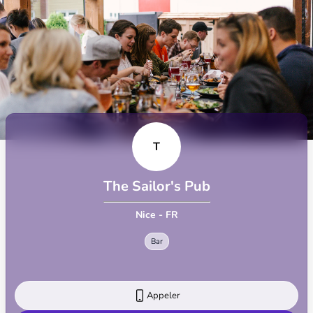
T
The Sailor's Pub
Nice - FR
Bar
Appeler