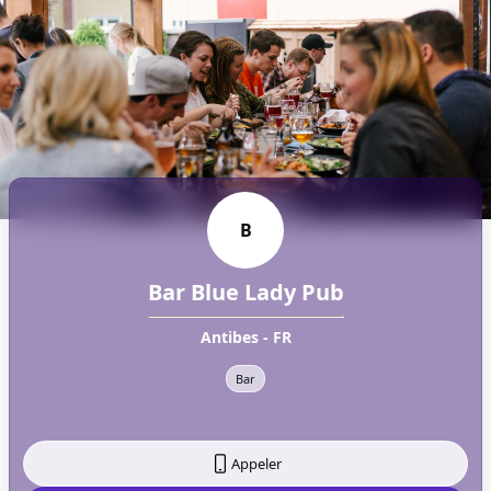
B
Bar Blue Lady Pub
Antibes - FR
Bar
Appeler