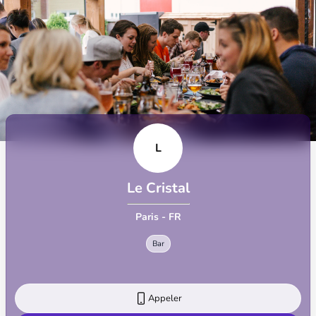
L
Le Cristal
Paris - FR
Bar
Appeler