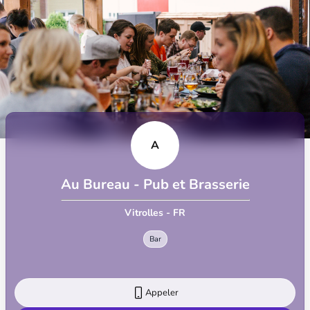
A
Au Bureau - Pub et Brasserie
Vitrolles - FR
Bar
Appeler