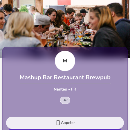
M
Mashup Bar Restaurant Brewpub
Nantes - FR
Bar
Appeler