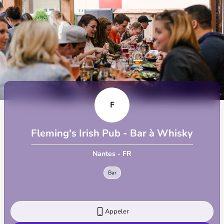
F
Fleming's Irish Pub - Bar à Whisky
Nantes - FR
Bar
Appeler