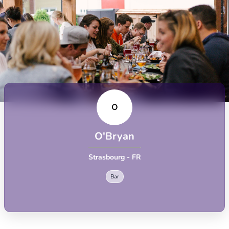
O
O'Bryan
Strasbourg - FR
Bar