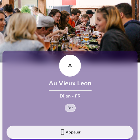
A
Au Vieux Leon
Dijon - FR
Bar
Appeler