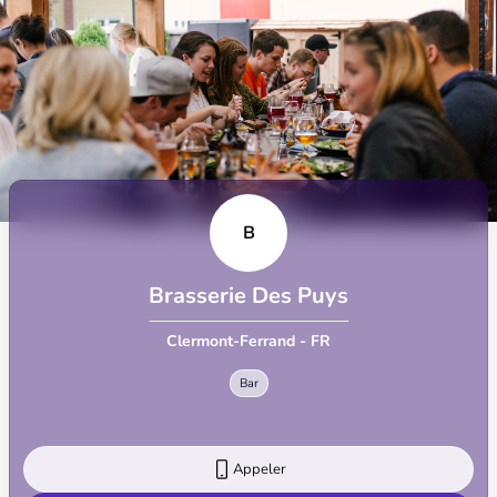
B
Brasserie Des Puys
Clermont-Ferrand - FR
Bar
Appeler