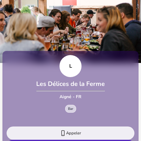
L
Les Délices de la Ferme
Aigné - FR
Bar
Appeler