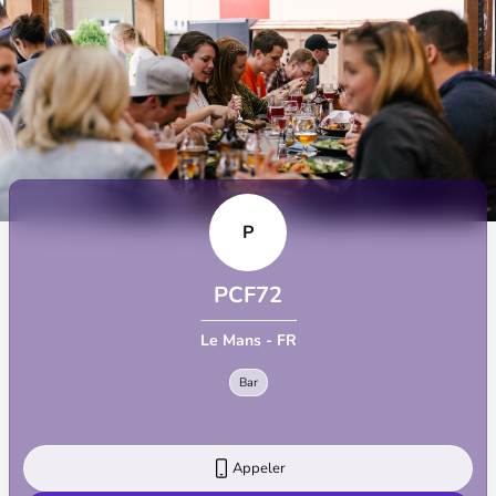
P
PCF72
Le Mans - FR
Bar
Appeler