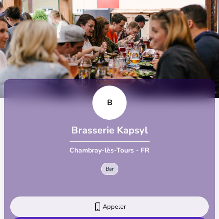
B
Brasserie Kapsyl
Chambray-lès-Tours - FR
Bar
Appeler