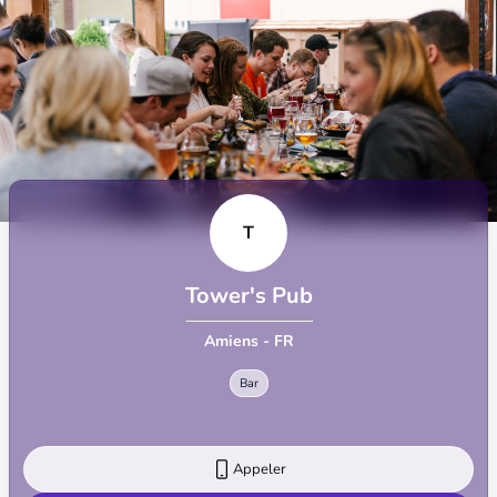
T
Tower's Pub
Amiens - FR
Bar
Appeler