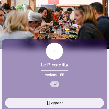
L
Le Piccadilly
Amiens - FR
Bar
Appeler