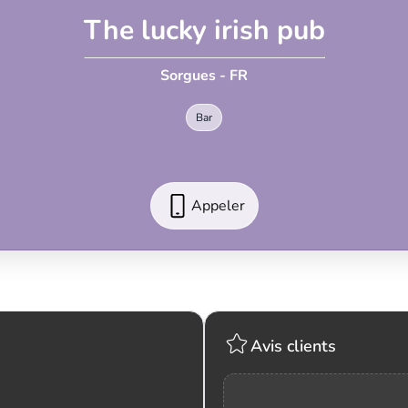
The lucky irish pub
Sorgues - FR
Bar
Appeler
Avis clients