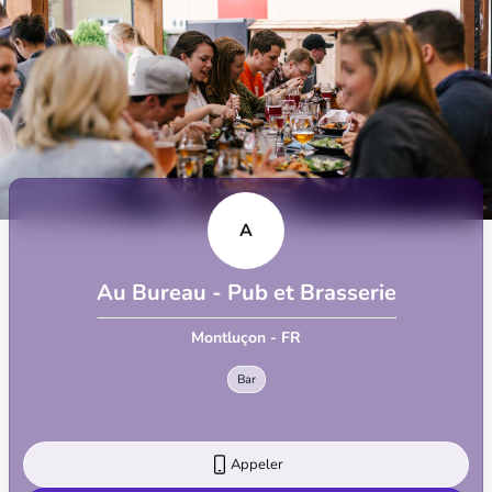
A
Au Bureau - Pub et Brasserie
Montluçon - FR
Bar
Appeler