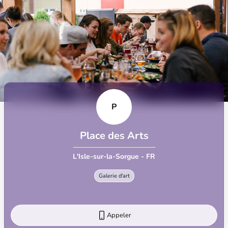
P
Place des Arts
L'Isle-sur-la-Sorgue - FR
Galerie d'art
Appeler