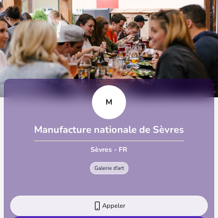
M
Manufacture nationale de Sèvres
Sèvres - FR
Galerie d'art
Appeler