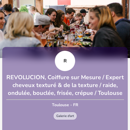
R
REVOLUCION, Coiffure sur Mesure / Expert
cheveux texturé & de la texture / raide,
ondulée, bouclée, frisée, crépue / Toulouse
Toulouse - FR
Galerie d'art