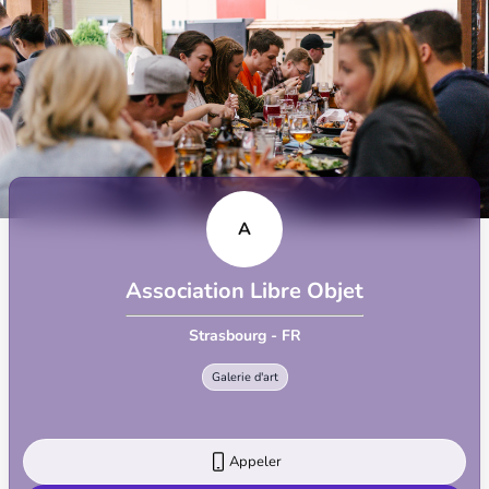
A
Association Libre Objet
Strasbourg - FR
Galerie d'art
Appeler