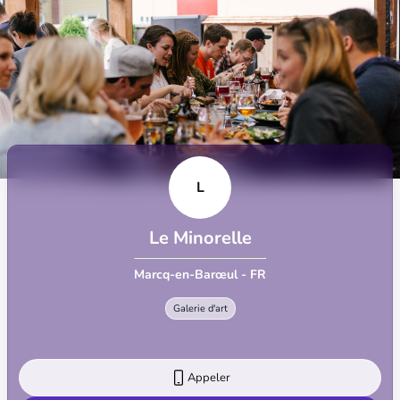
L
Le Minorelle
Marcq-en-Barœul - FR
Galerie d'art
Appeler