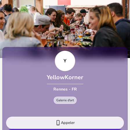
Y
YellowKorner
Rennes - FR
Galerie d'art
Appeler