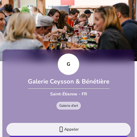
G
Galerie Ceysson & Bénétière
Saint-Étienne - FR
Galerie d'art
Appeler