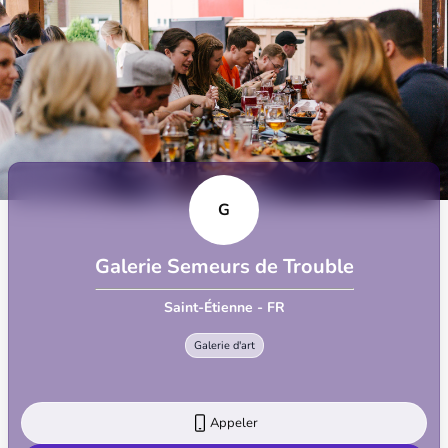
G
Galerie Semeurs de Trouble
Saint-Étienne - FR
Galerie d'art
Appeler