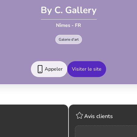
By C. Gallery
Nîmes - FR
Galerie d'art
Appeler
Visiter le site
Avis clients