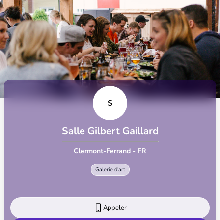
S
Salle Gilbert Gaillard
Clermont-Ferrand - FR
Galerie d'art
Appeler